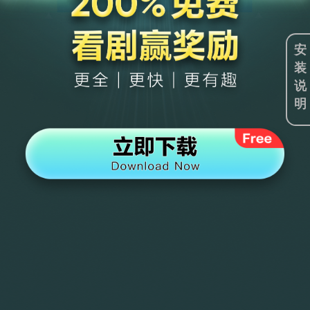
安
装
说
明